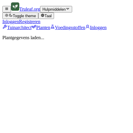
Truleaf
.org
Hulpmiddelen
Toggle theme
Taal
Inloggen
Registreren
Tuinarchitect
Planten
Voedingsstoffen
Inloggen
Plantgegevens laden...