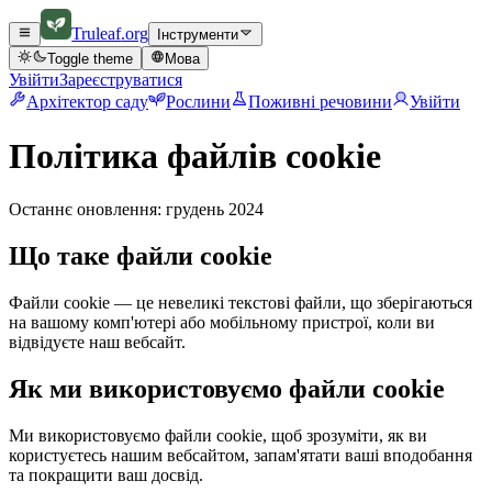
Truleaf
.org
Інструменти
Toggle theme
Мова
Увійти
Зареєструватися
Архітектор саду
Рослини
Поживні речовини
Увійти
Політика файлів cookie
Останнє оновлення: грудень 2024
Що таке файли cookie
Файли cookie — це невеликі текстові файли, що зберігаються
на вашому комп'ютері або мобільному пристрої, коли ви
відвідуєте наш вебсайт.
Як ми використовуємо файли cookie
Ми використовуємо файли cookie, щоб зрозуміти, як ви
користуєтесь нашим вебсайтом, запам'ятати ваші вподобання
та покращити ваш досвід.