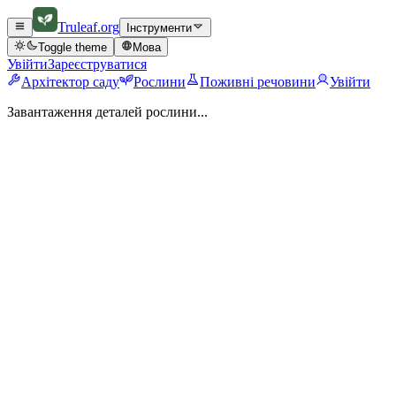
Truleaf
.org
Інструменти
Toggle theme
Мова
Увійти
Зареєструватися
Архітектор саду
Рослини
Поживні речовини
Увійти
Завантаження деталей рослини...