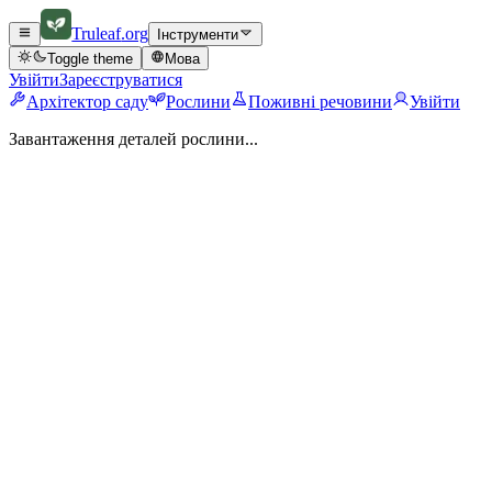
Truleaf
.org
Інструменти
Toggle theme
Мова
Увійти
Зареєструватися
Архітектор саду
Рослини
Поживні речовини
Увійти
Завантаження деталей рослини...