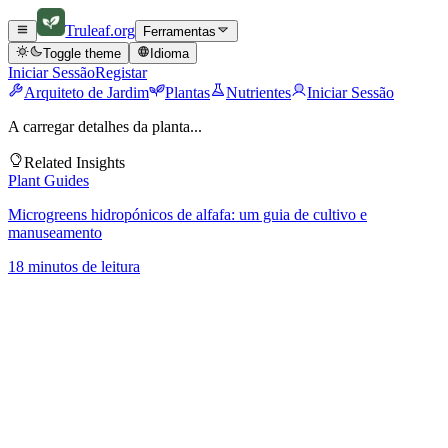
Truleaf
.org
Ferramentas
Toggle theme
Idioma
Iniciar Sessão
Registar
Arquiteto de Jardim
Plantas
Nutrientes
Iniciar Sessão
A carregar detalhes da planta...
Related Insights
Plant Guides
Microgreens hidropónicos de alfafa: um guia de cultivo e
manuseamento
18 minutos de leitura