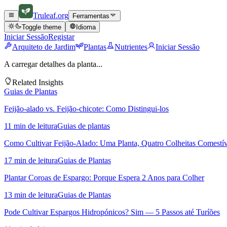
Truleaf
.org
Ferramentas
Toggle theme
Idioma
Iniciar Sessão
Registar
Arquiteto de Jardim
Plantas
Nutrientes
Iniciar Sessão
A carregar detalhes da planta...
Related Insights
Guias de Plantas
Feijão-alado vs. Feijão-chicote: Como Distingui-los
11 min de leitura
Guias de plantas
Como Cultivar Feijão-Alado: Uma Planta, Quatro Colheitas Comestív
17 min de leitura
Guias de Plantas
Plantar Coroas de Espargo: Porque Espera 2 Anos para Colher
13 min de leitura
Guias de Plantas
Pode Cultivar Espargos Hidropónicos? Sim — 5 Passos até Turíões