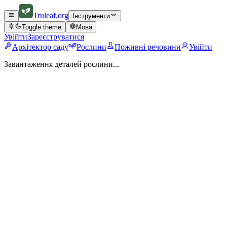
Truleaf
.org
Інструменти
Toggle theme
Мова
Увійти
Зареєструватися
Архітектор саду
Рослини
Поживні речовини
Увійти
Завантаження деталей рослини...